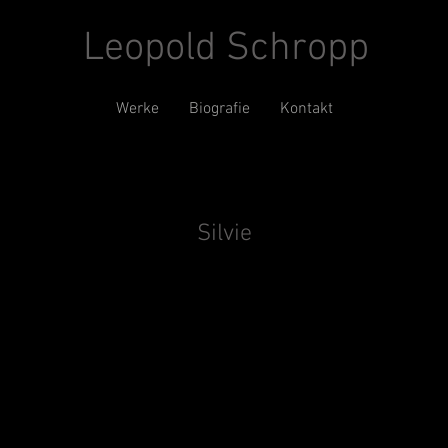
Leopold Schropp
Werke
Biografie
Kontakt
Silvie
ude (11.19)
1688 , JF knistert (11.19)
1689
53x53x13cm
(11.19)
45x33.5x1